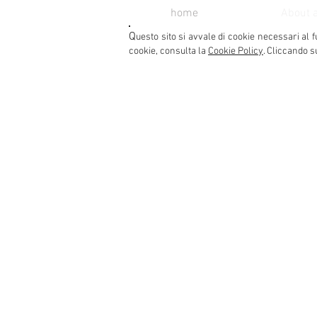
home
About 
Q
uesto sito si avvale di cookie necessari al f
cookie, consulta la
Cookie Policy
. Cliccando s