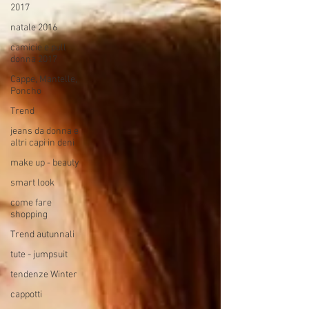
2017
natale 2016
camicie e pull
donna 2017
Cappe, Mantelle,
Poncho
Trend
jeans da donna e
altri capi in deni
make up - beauty
smart look
come fare
shopping
Trend autunnali
tute - jumpsuit
tendenze Winter
cappotti