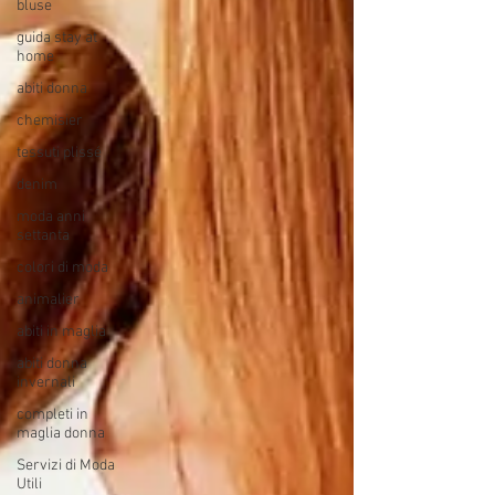
bluse
guida stay at
home
abiti donna
chemisier
tessuti plissé
denim
moda anni
settanta
colori di moda
animalier
abiti in maglia
abiti donna
invernali
completi in
maglia donna
Servizi di Moda
Utili