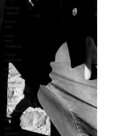
make up
- beauty
smart
look
come
fare
shopping
Trend
autunnali
tute -
jumpsuit
tendenze
Winter
cappotti
bikini
gonne -
skirt
abiti
autunno