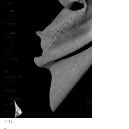
inverno
fur and
ecofur
blazer
natale
2019
blogger
pics
guide di
stile
abiti
accessori
sposa
citazioni
tendenze
spring
costumi
estate
2019