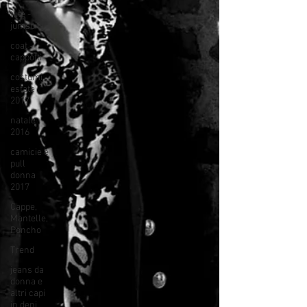
tute -
jumsuit
coat -
cappotti
costumi
estate
2017
natale
2016
camicie e
pull
donna
2017
Cappe,
Mantelle,
Poncho
Trend
jeans da
donna e
altri capi
in deni