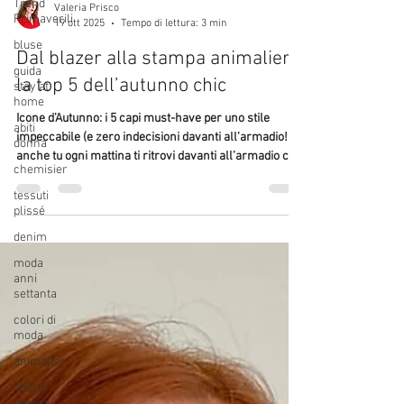
Trend
Primaverili
bluse
Valeria Prisco
guida
19 ott 2025
Tempo di lettura: 3 min
stay at
home
Dal blazer alla stampa animalier:
abiti
la top 5 dell’autunno chic
donna
chemisier
Icone d’Autunno: i 5 capi must-have per uno stile
impeccabile (e zero indecisioni davanti all’armadio!Se
tessuti
anche tu ogni mattina ti ritrovi davanti all’armadio con
plissé
la classica domanda “e oggi cosa mi metto?”, sappi che
denim
la soluzione è più semplice di quanto pensi: bastano 5
moda
capi chiave per creare una valanga di look versatili,
anni
sofisticati e super attuali. Pronta a scoprire quali sono?
settanta
colori di
moda
animalier
abiti in
maglia