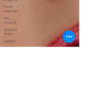
Trend
autunnali
tute -
jumpsuit
tendenze
Winter
cappotti
bikini
gonne - skirt
abiti autunno
inverno
fur and
ecofur
blazer
natale 2019
blogger pics
guide di stile