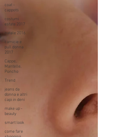
coat -
cappotti
costumi
estate 2017
natale 2016
camicie e
pull donna
2017
Cappe,
Mantelle,
Poncho
Trend
jeans da
donna e altri
capi in deni
make up -
beauty
smart look
come fare
shopping