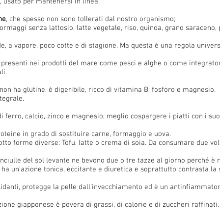
, usato per mantenersi in linea.
ne
, che spesso non sono tollerati dal nostro organismo;
 formaggi senza lattosio, latte vegetale, riso, quinoa, grano saraceno,
ude, a vapore, poco cotte e di stagione. Ma questa è una regola univers
, presenti nei prodotti del mare come pesci e alghe o come integrator
li.
 non ha glutine, è digeribile, ricco di vitamina B, fosforo e magnesio.
tegrale.
di ferro, calcio, zinco e magnesio; meglio cospargere i piatti con i suo
proteine in grado di sostituire carne, formaggio e uova.
sotto forme diverse: Tofu, latte o crema di soia. Da consumare due vol
fanciulle del sol levante ne bevono due o tre tazze al giorno perché è r
 ha un’azione tonica, eccitante e diuretica e soprattutto contrasta la
ssidanti, protegge la pelle dall’invecchiamento ed è un antinfiammator
zione giapponese è povera di grassi, di calorie e di zuccheri raffinati.