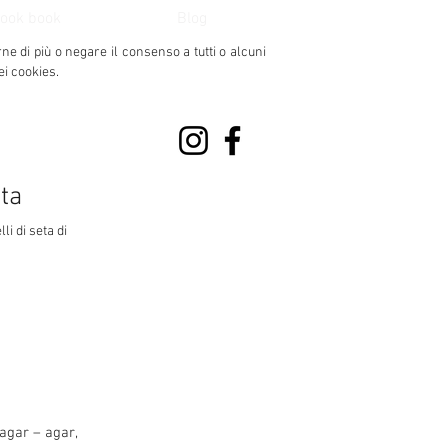
ook book
Blog
rne di più o negare il consenso
a tutti o alcuni
ei cookies.
eta
li di seta di
agar – agar,