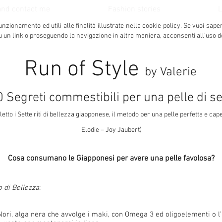
and contact me
Fashion stories
L
unzionamento ed utili alle finalità illustrate nella cookie policy.
Se vuoi sape
u un link o proseguendo la navigazione in altra maniera, acconsenti all’uso d
Run of Style
by Valerie
0 Segreti commestibili per una pelle di s
etto i Sette riti di bellezza giapponese, il metodo per una pelle perfetta e capel
Elodie – Joy Jaubert)
Cosa consumano le Giapponesi per avere una pelle favolosa?
o di Bellezza
:
Nori, alga nera che avvolge i maki, con Omega 3 ed oligoelementi o l’