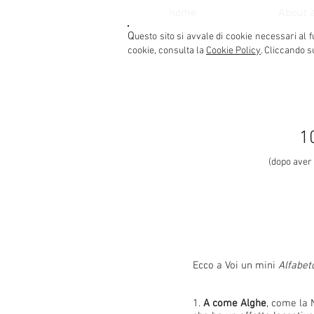
home
About 
Q
uesto sito si avvale di cookie necessari al f
cookie, consulta la
Cookie Policy
. Cliccando s
1
(dopo aver l
Ecco a Voi un mini
Alfabet
1.
A come Alghe
, come la 