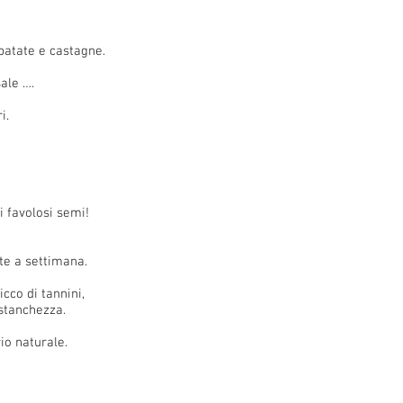
 patate e castagne.
ale ….
i.
i favolosi semi!
te a settimana.
icco di tannini,
 stanchezza.
io naturale.