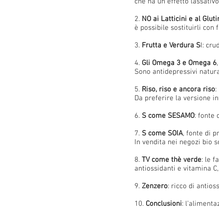
che ha un effetto lassativo
2.
NO ai Latticini e al Gluti
è possibile sostituirli con
3.
Frutta e Verdura S
I: cr
4.
Gli Omega 3 e Omega 6
Sono antidepressivi natura
5.
Riso, riso e ancora riso
:
Da preferire la versione in
6.
S come SESAMO
: fonte 
7.
S come SOIA
, fonte di 
In vendita nei negozi bio 
8.
TV come thè verde
: le 
antiossidanti e vitamina C,
9.
Zenzero
: ricco di antio
10.
Conclusioni
: l’alimenta