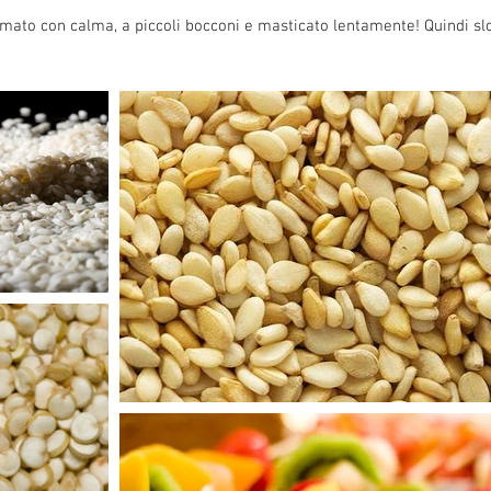
umato con calma, a piccoli bocconi e masticato lentamente! Quindi slow