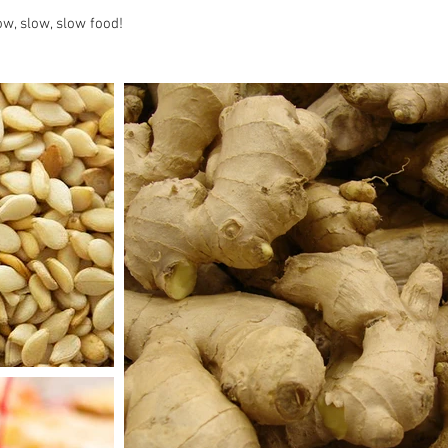
, slow, slow food!​