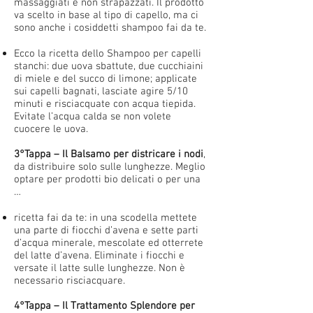
massaggiati e non strapazzati. Il prodotto
va scelto in base al tipo di capello, ma ci
sono anche i cosiddetti shampoo fai da te.
Ecco la ricetta dello Shampoo per capelli
stanchi: due uova sbattute, due cucchiaini
di miele e del succo di limone; applicate
sui capelli bagnati, lasciate agire 5/10
minuti e risciacquate con acqua tiepida.
Evitate l’acqua calda se non volete
cuocere le uova.
3°Tappa – Il Balsamo per districare i nodi
,
da distribuire solo sulle lunghezze. Meglio
optare per prodotti bio delicati o per una
…
ricetta fai da te: in una scodella mettete
una parte di fiocchi d’avena e sette parti
d’acqua minerale, mescolate ed otterrete
del latte d’avena. Eliminate i fiocchi e
versate il latte sulle lunghezze. Non è
necessario risciacquare.
4°Tappa – Il Trattamento Splendore per