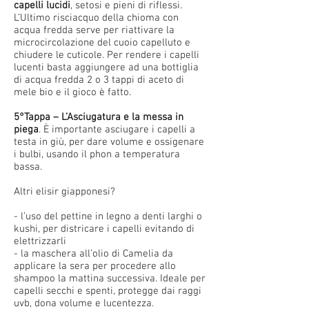
capelli lucidi
, setosi e pieni di riflessi.
L’Ultimo risciacquo della chioma con
acqua fredda serve per riattivare la
microcircolazione del cuoio capelluto e
chiudere le cuticole. Per rendere i capelli
lucenti basta aggiungere ad una bottiglia
di acqua fredda 2 o 3 tappi di aceto di
mele bio e il gioco è fatto.
5°Tappa – L’Asciugatura e la messa in
piega
. È importante asciugare i capelli a
testa in giù, per dare volume e ossigenare
i bulbi, usando il phon a temperatura
bassa.
Altri elisir giapponesi?
- l’uso del pettine in legno a denti larghi o
kushi, per districare i capelli evitando di
elettrizzarli
- la maschera all’olio di Camelia da
applicare la sera per procedere allo
shampoo la mattina successiva. Ideale per
capelli secchi e spenti, protegge dai raggi
uvb, dona volume e lucentezza.