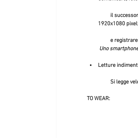
	il successore di P8 lite. Un display Touchscreen da 5.2 pollici con una risoluzione di 
1920x1080 pixel;
	e registrar
Uno smartphone 
Letture indimenti
	Si legge ve
TO WEAR: