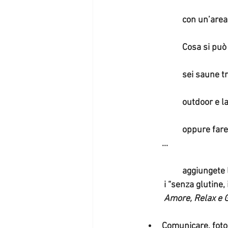
	con un’area
	Cosa si può
	sei saune 
	outdoor e l
	oppure fare tanto movimento (sci, trekking, passeggiate nei boschi, mercatini di Natale 
...
	aggiungete 
 i “senza glutine
Amore, Relax e 
Comunicare, fotog