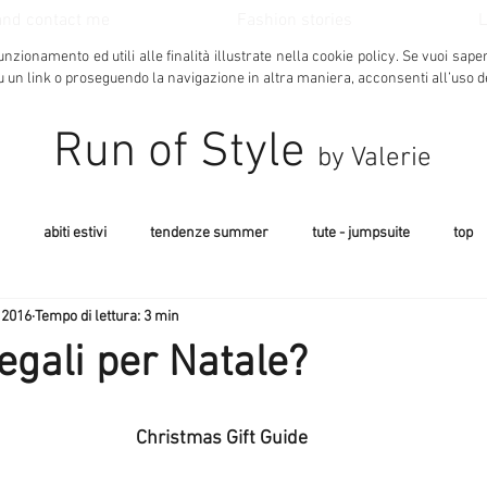
and contact me
Fashion stories
L
unzionamento ed utili alle finalità illustrate nella cookie policy.
Se vuoi sape
u un link o proseguendo la navigazione in altra maniera, acconsenti all’uso d
Run of Style
by Valerie
abiti estivi
tendenze summer
tute - jumpsuite
top
 2016
Tempo di lettura: 3 min
coat - cappotti
costumi estate 2017
natale 2016
camicie
egali per Natale?
jeans da donna e altri capi in deni
make up - beauty
smart 
Christmas Gift Guide