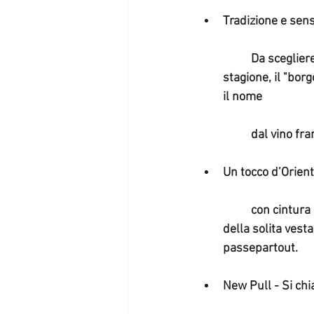
Tradizione e sen
	Da scegliere in rosso per il 31/12/2016 oppure nella tonalità più attuale della 
stagione, il "bo
il nome
	dal vino fr
Un tocco d’Orient
	con cintura in vita. Corto, da usare al posto della giacca, lungo da indossare al posto 
della solita vesta
passepartout.
New Pull - Si ch