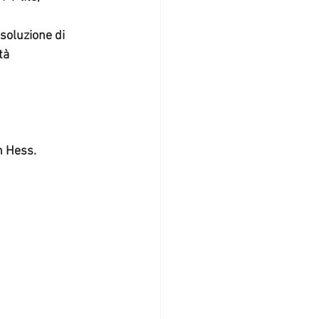
tà
n Hess.