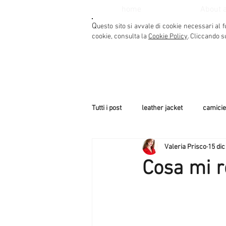
home
About 
Q
uesto sito si avvale di cookie necessari al f
cookie, consulta la
Cookie Policy
. Cliccando s
Tutti i post
leather jacket
camicie
Valeria Prisco
15 dic
bikini summer
tute - jumsuit
Cosa mi r
Cappe, Mantelle, Poncho
Trend