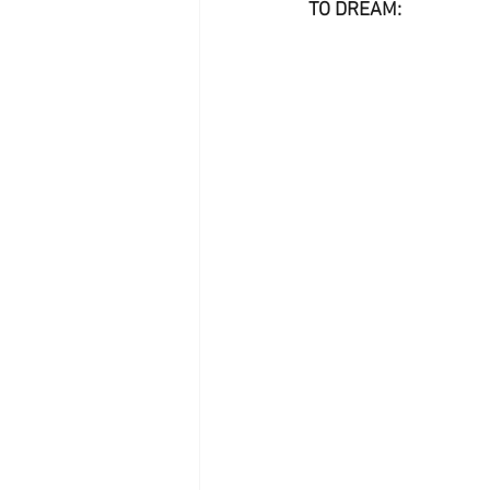
come fare shopping
Trend autun
TO DREAM:
abiti autunno inverno
fur and ec