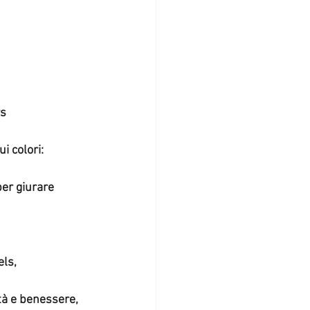
rs
ui colori:
per giurare
els,
ità e benessere,