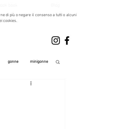
ook book
Blog
rne di più o negare il consenso
a tutti o alcuni
ei cookies.
gonne
minigonne
 e pull donna 2017
look