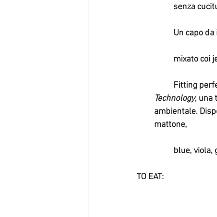
	senza cucit
	Un capo da 
	mixato coi 
	Fitting per
Technology
, una 
ambientale. Dispo
mattone,
	blue, viola, 
TO EAT: