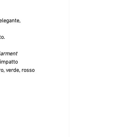
elegante,
to.
Garment 
 impatto 
o, verde, rosso 