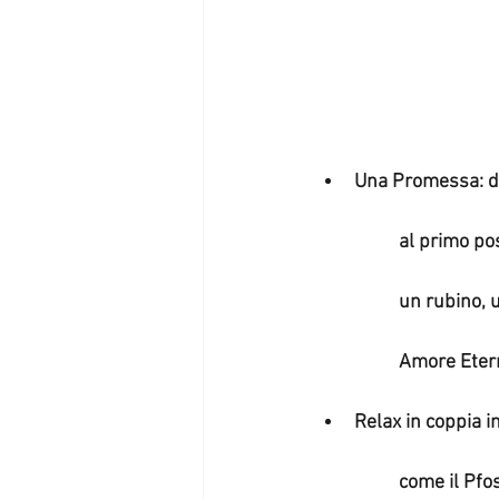
Una Promessa: da
	al primo po
	un rubino, 
	Amore Eter
Relax in coppia in
	come il Pfo