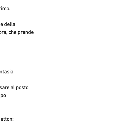
timo.
ora, che prende 
antasia
apo 
etton; 