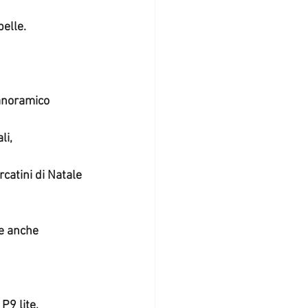
pelle.
panoramico
li,
re anche
P9 lite,