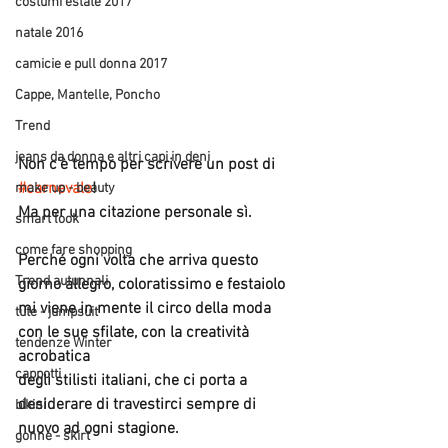
costumi estate 2017
natale 2016
camicie e pull donna 2017
Cappe, Mantelle, Poncho
Trend
jeans da donna e altri capi in deni
Non c'è tempo per scrivere un post di 
#carnevale
!
make up - beauty
Ma per una citazione personale sì.
smart look
come fare shopping
Perché ogni volta che arriva questo 
Trend autunnali
giorno allegro, coloratissimo e festaiolo 
mi viene in mente il circo della moda 
tute - jumpsuit
con le sue sfilate, con la creatività 
tendenze Winter
acrobatica 
cappotti
degli stilisti italiani, che ci porta a 
desiderare di travestirci sempre di 
bikini
nuovo ad ogni stagione. 
gonne - skirt