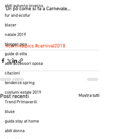
abiti autunno inverno
Un pò come si fa a Carnevale...
fur and ecofur
blazer
natale 2019
blogger pics
#carnivalpics
#carnival2018
guide di stile
abiti accessori sposa
citazioni
tendenze spring
costumi estate 2019
Mostra tutti
Post recenti
Trend Primaverili
bluse
guida stay at home
abiti donna