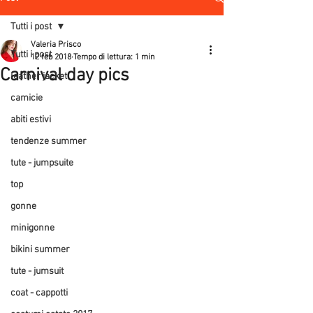
Tutti i post
Valeria Prisco
Tutti i post
12 feb 2018
Tempo di lettura: 1 min
Carnival day pics
leather jacket
camicie
abiti estivi
tendenze summer
tute - jumpsuite
top
gonne
minigonne
bikini summer
tute - jumsuit
coat - cappotti