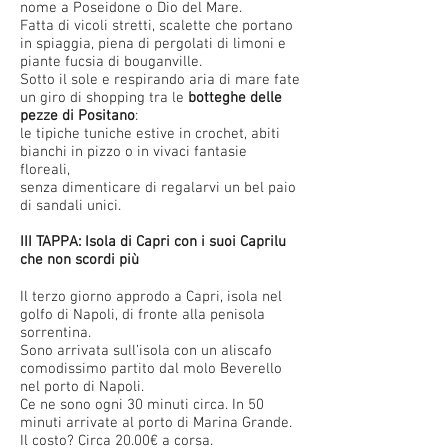
nome a Poseidone o Dio del Mare.
Fatta di vicoli stretti, scalette che portano
in spiaggia, piena di pergolati di limoni e
piante fucsia di bouganville.
Sotto il sole e respirando aria di mare fate
un giro di shopping tra le
botteghe delle
pezze di Positano
:
le tipiche tuniche estive in crochet, abiti
bianchi in pizzo o in vivaci fantasie
floreali,
senza dimenticare di regalarvi un bel paio
di sandali unici.
III TAPPA: Isola di Capri con i suoi Caprilu
che non scordi più
Il terzo giorno approdo a Capri, isola nel
golfo di Napoli, di fronte alla penisola
sorrentina.
Sono arrivata sull’isola con un aliscafo
comodissimo partito dal molo Beverello
nel porto di Napoli.
Ce ne sono ogni 30 minuti circa. In 50
minuti arrivate al porto di Marina Grande.
Il costo? Circa 20.00€ a corsa.