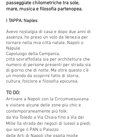
passeggiate chilometriche tra sole,
mare, musica e filosofia partenopea.
I TAPPA: Naples
Avevo nostalgia di casa e dopo due anni di
assenza, ho preso un volo da Venezia per
tornare nella mia città natale, Napoli o
Nàpule.
Capoluogo della Campania,
città sovraffollata sia per architettura che
numero di persone presenti per strada sia
di giorno che di notte. Ma oltre questo c’è
un mondo da scoprire fatto di storia,
cultura, folclore e filosofia epicurea.
TO DO:
Arrivare a Napoli con la Circumvesuviana
e visitare alcune delle zone più chic e
contemporaneamente più folk:
da Via Toledo a Via Chiaia fino a Via dei
Mille (la strada dei negozi di lusso) a piedi;
qui sorge il PAN o Palazzo
delle Arti di Napoli che ospita molte