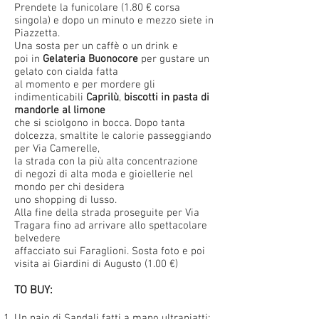
Prendete la funicolare (1.80 € corsa
singola) e dopo un minuto e mezzo siete in
Piazzetta.
Una sosta per un caffè o un drink e
poi in
Gelateria Buonocore
per gustare un
gelato con cialda fatta
al momento e per mordere gli
indimenticabili
Caprilù
,
biscotti in pasta di
mandorle al limone
che si sciolgono in bocca. Dopo tanta
dolcezza, smaltite le calorie passeggiando
per Via Camerelle,
la strada con la più alta concentrazione
di negozi di alta moda e gioiellerie nel
mondo per chi desidera
uno shopping di lusso.
Alla fine della strada proseguite per Via
Tragara fino ad arrivare allo spettacolare
belvedere
affacciato sui Faraglioni. Sosta foto e poi
visita ai Giardini di Augusto (1.00 €)
TO BUY:
Un paio di Sandali fatti a mano ultrapiatti: