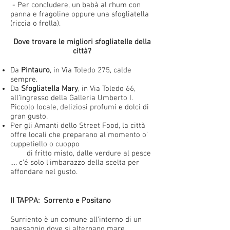
- Per concludere, un babà al rhum con
panna e fragoline oppure una sfogliatella
(riccia o frolla).
Dove trovare le migliori sfogliatelle della
città?
Da
Pintauro
, in Via Toledo 275, calde
sempre.
Da
Sfogliatella Mary
, in Via Toledo 66,
all’ingresso della Galleria Umberto I.
Piccolo locale, deliziosi profumi e dolci di
gran gusto.
Per gli Amanti dello Street Food, la città
offre locali che preparano al momento o’
cuppetiello o cuoppo
di fritto misto, dalle verdure al pesce
…. c’é solo l’imbarazzo della scelta per
affondare nel gusto.
II TAPPA: Sorrento e Positano
Surriento è un comune all'interno di un
paesaggio dove si alternano mare,