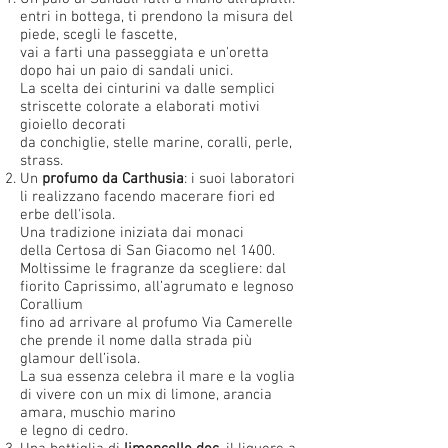
entri in bottega, ti prendono la misura del
piede, scegli le fascette,
vai a farti una passeggiata e un'oretta
dopo hai un paio di sandali unici.
La scelta dei cinturini va dalle semplici
striscette colorate a elaborati motivi
gioiello decorati
da conchiglie, stelle marine, coralli, perle,
strass.
Un
profumo da Carthusia
: i suoi laboratori
li realizzano facendo macerare fiori ed
erbe dell'isola.
Una tradizione iniziata dai monaci
della Certosa di San Giacomo nel 1400.
Moltissime le fragranze da scegliere: dal
fiorito Caprissimo, all’agrumato e legnoso
Corallium
fino ad arrivare al profumo Via Camerelle
che prende il nome dalla strada più
glamour dell’isola.
La sua essenza celebra il mare e la voglia
di vivere con un mix di limone, arancia
amara, muschio marino
e legno di cedro.