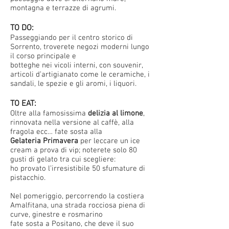
montagna e terrazze di agrumi.
TO DO:
Passeggiando per il centro storico di
Sorrento, troverete negozi moderni lungo
il corso principale e
botteghe nei vicoli interni, con souvenir,
articoli d’artigianato come le ceramiche, i
sandali, le spezie e gli aromi, i liquori.
TO EAT:
Oltre alla famosissima
delizia al limone
,
rinnovata nella versione al caffè, alla
fragola ecc… fate sosta alla
Gelateria Primavera
per leccare un ice
cream a prova di vip; noterete solo 80
gusti di gelato tra cui scegliere:
ho provato l’irresistibile 50 sfumature di
pistacchio.
Nel pomeriggio, percorrendo la costiera
Amalfitana, una strada rocciosa piena di
curve, ginestre e rosmarino
fate sosta a Positano, che deve il suo