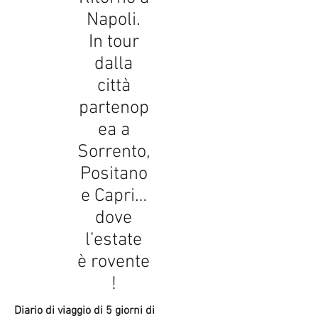
Napoli.
In tour
dalla
città
partenop
ea a
Sorrento,
Positano
e Capri…
dove
l’estate
è rovente
!
Diario di viaggio di 5 giorni di