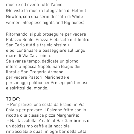
mostre ed eventi tutto l’anno.
(Ho visto la mostra fotografica di Helmut
Newton, con una serie di scatti di White
women, Sleepless nights and Big nudes).
Ritornando, si può proseguire per vedere
Palazzo Reale, Piazza Plebiscito e il Teatro
San Carlo (tutti e tre vicinissimi)
e poi continuare a passeggiare sul lungo
mare di Via Caracciolo.
Se avanza tempo, dedicate un giorno
intero a Spacca Napoli, San Biagio dei
librai e San Gregorio Armeno,
per vedere Pastori, Marionette e
personaggi politici nei Presepi più famosi
e spiritosi del mondo.
TO EAT
:
- Per pranzo, una sosta da Brandi in Via
Chiaia per provare il Calzone fritto con la
ricotta o la classica pizza Margherita;
- Na' tazzulella e' cafè al Bar Gambrinus o
un dolcissimo caffè alla nocciola,
rintracciabile quasi in ogni bar della città.