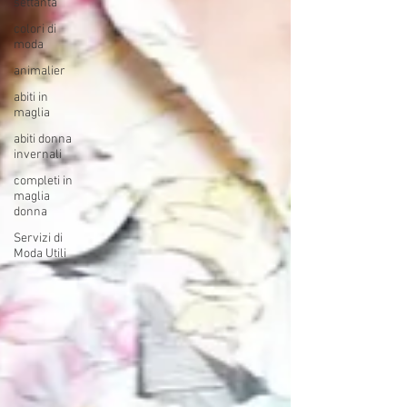
settanta
colori di
moda
animalier
abiti in
maglia
abiti donna
invernali
completi in
maglia
donna
Servizi di
Moda Utili