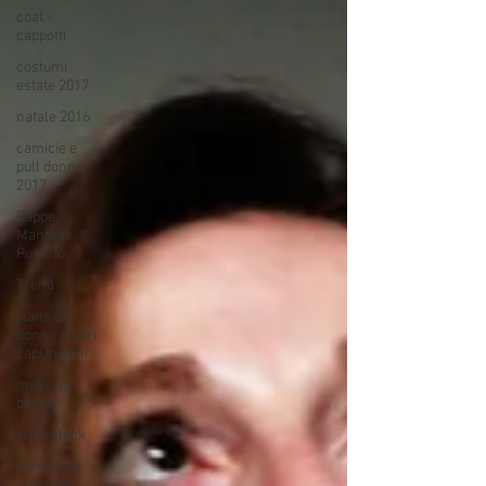
coat -
cappotti
costumi
estate 2017
natale 2016
camicie e
pull donna
2017
Cappe,
Mantelle,
Poncho
Trend
jeans da
donna e altri
capi in deni
make up -
beauty
smart look
come fare
shopping