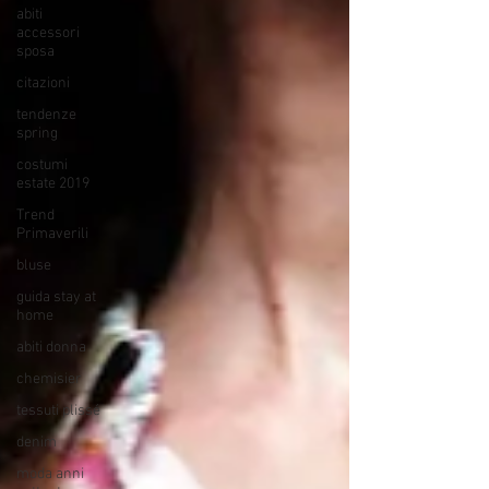
abiti
accessori
sposa
citazioni
tendenze
spring
costumi
estate 2019
Trend
Primaverili
bluse
guida stay at
home
abiti donna
chemisier
tessuti plissé
denim
moda anni