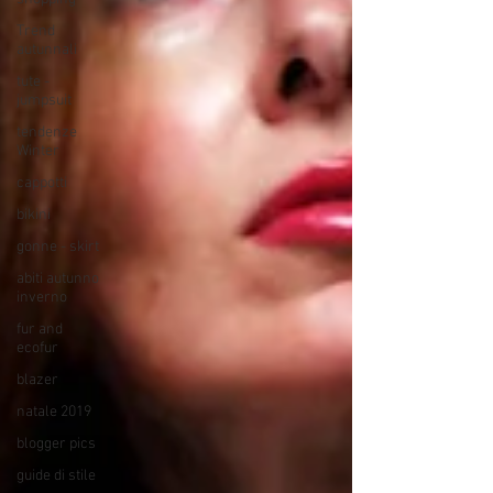
Trend
autunnali
tute -
jumpsuit
tendenze
Winter
cappotti
bikini
gonne - skirt
abiti autunno
inverno
fur and
ecofur
blazer
natale 2019
blogger pics
guide di stile