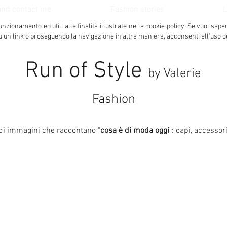
and contact me
Fashion stories
L
unzionamento ed utili alle finalità illustrate nella cookie policy.
Se vuoi sape
u un link o proseguendo la navigazione in altra maniera, acconsenti all’uso d
Run of Style
by Valerie
Fashion
di
immagini che raccontano "
cosa è di moda oggi
":
capi, accessori,