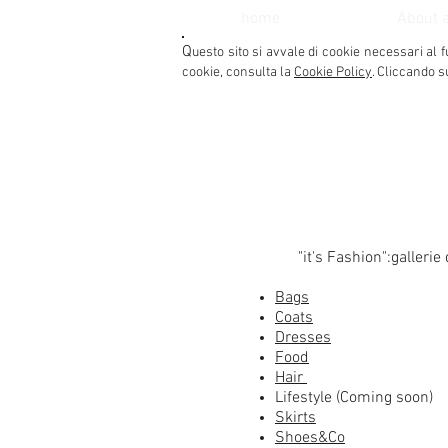
home
About 
Q
uesto sito si avvale di cookie necessari al f
cookie, consulta la
Cookie Policy
. Cliccando s
"it's Fashion":gallerie 
Bags
Coats
Dresses
Food
Hair
Lifestyle (Coming soon)
Skirts
Shoes&Co