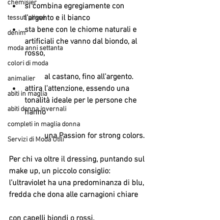
chemisier
si combina egregiamente con 
l’argento e il bianco  
tessuti plissé
sta bene con le chiome naturali e 
denim
artificiali che vanno dal biondo, al 
moda anni settanta
rosso,
colori di moda
	al castano, fino all’argento.  
animalier
attira l’attenzione, essendo una 
abiti in maglia
tonalità ideale per le persone che 
abiti donna invernali
hanno
completi in maglia donna
	una Passion for strong colors.
Servizi di Moda Utili
Per chi va oltre il dressing, puntando sul 
make up, un piccolo consiglio:
l’ultraviolet ha una predominanza di blu, 
fredda che dona alle carnagioni chiare
con capelli biondi o rossi.