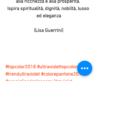
alla ricchezza e alla prosperità. 
Ispira spiritualità, dignità, nobiltà, lusso 
ed eleganza
(Lisa Guerrini)
#topcolor2018
#ultraviolettopcolor
#trendultraviolet
#colorepantone2018
#consigliperindossareultraviolet
Trend