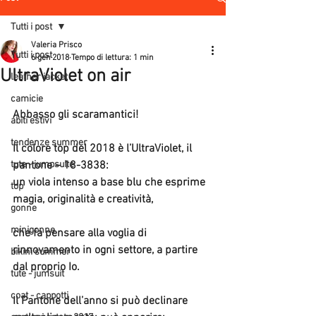
Tutti i post
Valeria Prisco
Tutti i post
6 gen 2018
Tempo di lettura: 1 min
UltraViolet on air
leather jacket
camicie
Abbasso gli scaramantici!
abiti estivi
tendenze summer
Il colore top del 2018 è l’UltraViolet, il 
tute - jumpsuite
pantone – 18-3838: 
un viola intenso a base blu che esprime 
top
magia, originalità e creatività,
gonne
minigonne
che fa pensare alla voglia di 
rinnovamento in ogni settore, a partire 
bikini summer
dal proprio Io.
tute - jumsuit
coat - cappotti
Il Pantone dell’anno si può declinare 