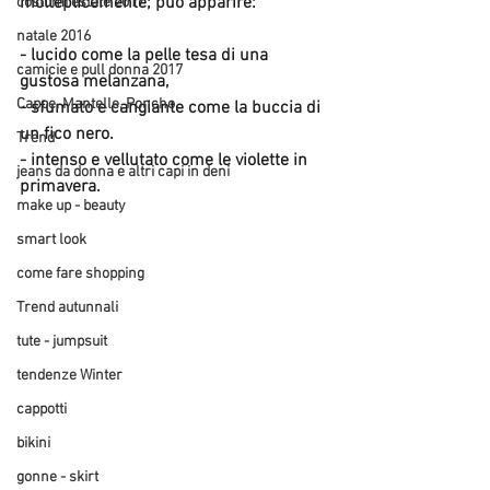
molteplicemente; può apparire:
costumi estate 2017
natale 2016
- lucido come la pelle tesa di una 
camicie e pull donna 2017
gustosa melanzana,
Cappe, Mantelle, Poncho
- sfumato e cangiante come la buccia di 
un fico nero.
Trend
- intenso e vellutato come le violette in 
jeans da donna e altri capi in deni
primavera.
make up - beauty
smart look
come fare shopping
Trend autunnali
tute - jumpsuit
tendenze Winter
cappotti
bikini
gonne - skirt