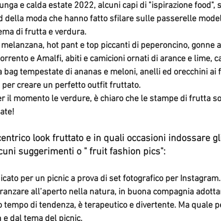
nali
tute - jumpsuit
tendenze Winter
cappotti
bikini
unga e calda estate 2022, alcuni capi di "ispirazione food", 
d della moda che hanno fatto sfilare sulle passerelle modell
ma di frutta e verdura. 
ofur
blazer
natale 2019
i melanzana, hot pant e top piccanti di peperoncino, gonne 
Sorrento e Amalfi, abiti e camicioni ornati di arance e lime, c
a bag tempestate di ananas e meloni, anelli ed orecchini ai fr
 per creare un 
perfetto outfit fruttato
.
r il momento le verdure, è chiaro che
 le stampe di frutta s
tate!
trico look fruttato e in quali occasioni indossare gli
cuni suggerimenti o " fruit fashion pics":
ndicato per un picnic a prova di set fotografico per Instagram.
pranzare all’aperto nella natura, in buona compagnia adotta
 tempo di tendenza, è terapeutico e divertente. Ma quale p
 e dal tema del picnic.