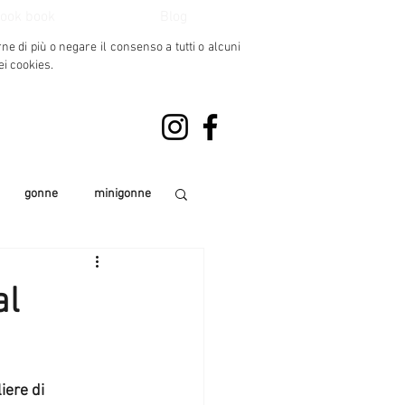
ook book
Blog
rne di più o negare il consenso
a tutti o alcuni
ei cookies.
gonne
minigonne
 e pull donna 2017
al
look
iere di 