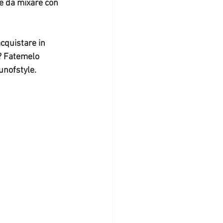
le da mixare con 
cquistare in 
o? Fatemelo 
unofstyle.