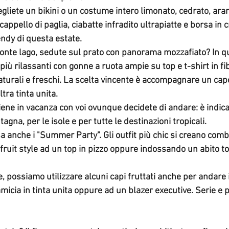
egliete un bikini o un costume intero limonato
, cedrato, ara
appello di paglia, ciabatte infradito ultrapiatte e borsa in c
endy di questa estate.
ronte lago, sedute sul prato con panorama mozzafiato?
 In q
più rilassanti con gonne a ruota ampie su top e t-shirt in fib
naturali e freschi. La scelta vincente è accompagnare un cap
tra tinta unita.
 viene in vacanza con voi ovunque decidete di andare: è indica
agna, per le isole e per tutte le destinazioni tropicali.
osa anche i "Summer Party". 
Gli outfit più chic si creano com
ruit style ad un top in pizzo oppure indossando un abito tota
ie, possiamo utilizzare alcuni capi fruttati anche per andare i
icia in tinta unita oppure ad un blazer executive. Serie e pr