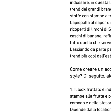
come fare shopping
Trend autun
indossare, in questa l
trend dei grandi bran
stoffe con stampe a te
abiti autunno inverno
fur and ec
Capispalla al sapor d
ricoperti di limoni di 
caschi di banane, rafi
tutto quello che serve
Lasciando da parte pe
trend più cool dell’es
Come creare un eccen
style? 
Di seguito, al
1. Il look fruttato è i
stampe alla frutta e 
comodo e nello stesso
Dipende dalla location