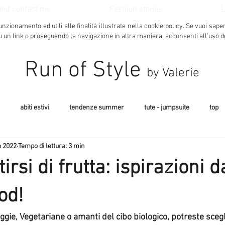
and contact me
Fashion stories
L
unzionamento ed utili alle finalità illustrate nella cookie policy.
Se vuoi sape
u un link o proseguendo la navigazione in altra maniera, acconsenti all’uso d
Run of Style
by Valerie
abiti estivi
tendenze summer
tute - jumpsuite
top
o 2022
Tempo di lettura: 3 min
coat - cappotti
costumi estate 2017
natale 2016
camicie
rsi di frutta: ispirazioni d
jeans da donna e altri capi in deni
make up - beauty
smart 
od!
gie, Vegetariane o amanti del cibo biologico, potreste scegl