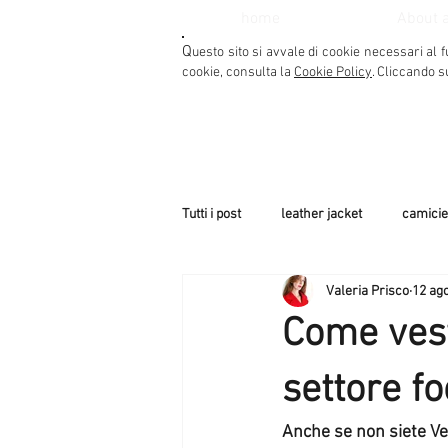
home
About 
Q
uesto sito si avvale di cookie necessari al f
cookie, consulta la
Cookie Policy
. Cliccando s
Tutti i post
leather jacket
camicie
Valeria Prisco
12 ag
bikini summer
tute - jumsuit
Come vesti
Cappe, Mantelle, Poncho
Trend
settore fo
Anche se non siete Veg