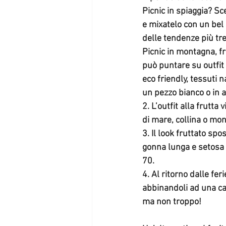
Picnic in spiaggia? Sc
e mixatelo con un bel c
delle tendenze più tr
Picnic in montagna, f
può puntare su outfit 
eco friendly, tessuti 
un pezzo bianco o in al
2. L’outfit alla frutta
di mare, collina o mont
3. Il look fruttato sp
gonna lunga e setosa f
70.  
4. Al ritorno dalle fer
abbinandoli ad una cam
ma non troppo!