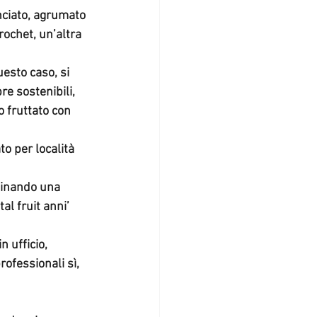
nciato, agrumato 
rochet, un’altra 
uesto caso, si 
re sostenibili, 
o fruttato con 
to per località 
binando una 
l fruit anni’ 
n ufficio, 
ofessionali sì, 