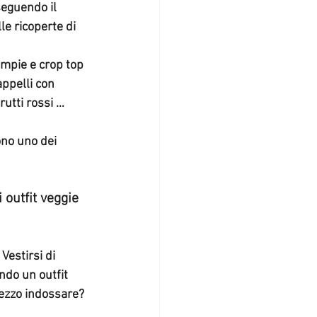
gonne - skirt
seguendo il 
e ricoperte di 
ampie e crop top 
appelli con 
utti rossi … 
ono uno dei 
 outfit veggie 
 Vestirsi di 
ndo un outfit 
ezzo indossare? 