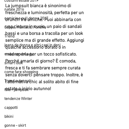
costumi estate 2017
La jumpsuit bianca è sinonimo di 
natale 2016
freschezza e luminosità, perfetta per un 
camicie e pull donna 2017
brunch tra amiche. Puoi abbinarla con 
una cintura in cuoio, un paio di sandali 
Cappe, Mantelle, Poncho
bassi e una borsa a tracolla per un look 
Trend
semplice ma di grande effetto. Aggiungi 
jeans da donna e altri capi in deni
qualche accessorio dorato o in 
madreperla per un tocco sofisticato.
make up - beauty
Perché amarla di giorno?
 È comoda, 
smart look
fresca e ti fa sembrare sempre curata 
come fare shopping
senza doverci pensare troppo. Inoltre, è 
Trend autunnali
l'alternativa chic al solito abito di fine 
estate o inizio autunno!
tute - jumpsuit
tendenze Winter
cappotti
bikini
gonne - skirt