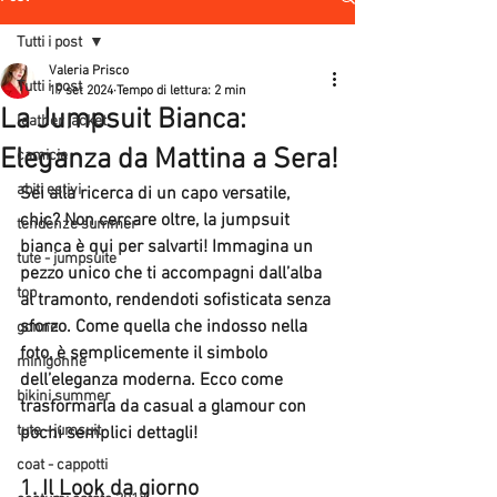
Tutti i post
Valeria Prisco
Tutti i post
19 set 2024
Tempo di lettura: 2 min
La Jumpsuit Bianca:
leather jacket
Eleganza da Mattina a Sera!
camicie
abiti estivi
Sei alla ricerca di un capo versatile, 
chic? Non cercare oltre, la 
jumpsuit 
tendenze summer
bianca
 è qui per salvarti! Immagina un 
tute - jumpsuite
pezzo unico che ti accompagni dall’alba 
top
al tramonto, rendendoti sofisticata senza 
sforzo. Come quella che indosso nella 
gonne
foto, è semplicemente il simbolo 
minigonne
dell’eleganza moderna. Ecco come 
bikini summer
trasformarla da casual a glamour con 
tute - jumsuit
pochi semplici dettagli!
coat - cappotti
1. 
Il Look da giorno