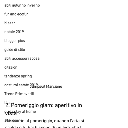
abiti autunno inverno
fur and ecofur
blazer
natale 2019
blogger pics
guide di stile
abiti accessori sposa
citazioni
tendenze spring
costumi estate 2019
Jumpsuit Marciano
Trend Primaverili
bluse
2. 
Pomeriggio glam: aperitivo in 
guida stay at home
vista
Passiamo al pomeriggio, quando l’aria si 
abiti donna
scalda e tu hai bisogno di un look che ti 