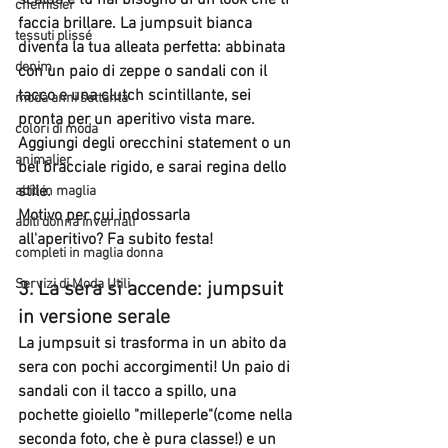
chemisier
faccia brillare. La jumpsuit bianca 
tessuti plissé
diventa la tua alleata perfetta: abbinata 
denim
con un paio di zeppe o sandali con il 
tacco e una clutch scintillante, sei 
moda anni settanta
pronta per un aperitivo vista mare. 
colori di moda
Aggiungi degli orecchini statement o un 
animalier
bel bracciale rigido, e sarai regina dello 
stile.
abiti in maglia
Motivo per cui indossarla 
abiti donna invernali
all'aperitivo?
 Fa subito festa!
completi in maglia donna
Servizi di Moda Utili
3. 
La sera si accende: jumpsuit 
in versione serale
La jumpsuit si trasforma in un abito da 
sera con pochi accorgimenti! Un paio di 
sandali con il tacco a spillo, una 
pochette gioiello "milleperle"(come nella 
seconda foto, che è pura classe!) e un 