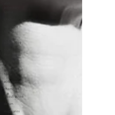
abiti
accessori
sposa
citazioni
tendenze
spring
costumi
estate 2019
Trend
Primaverili
bluse
guida stay at
home
abiti donna
chemisier
tessuti plissé
denim
moda anni