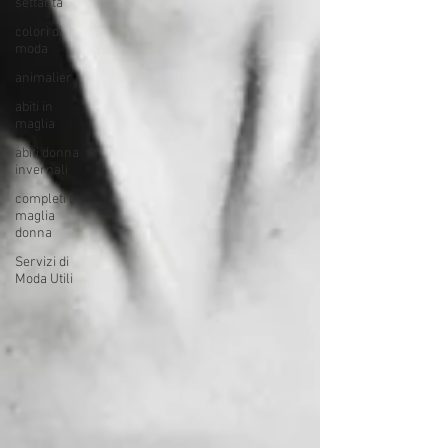
settanta
colori di
moda
animalier
abiti in
maglia
abiti donna
invernali
completi in
maglia
donna
Servizi di
Moda Utili