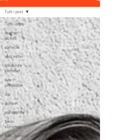
Tutti i post
Tutti i post
leather
jacket
camicie
abiti estivi
tendenze
summer
tute -
jumpsuite
top
gonne
minigonne
bikini
summer
tute - jumsuit