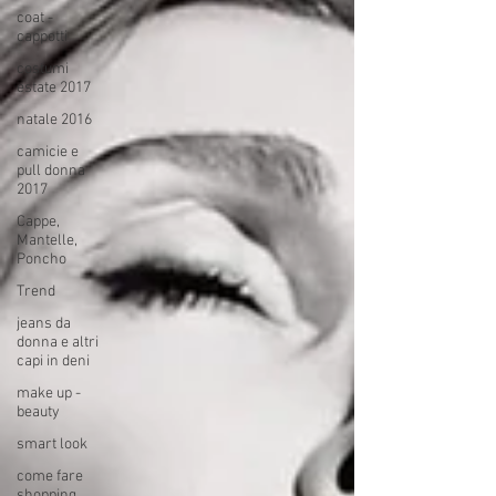
coat -
cappotti
costumi
estate 2017
natale 2016
camicie e
pull donna
2017
Cappe,
Mantelle,
Poncho
Trend
jeans da
donna e altri
capi in deni
make up -
beauty
smart look
come fare
shopping