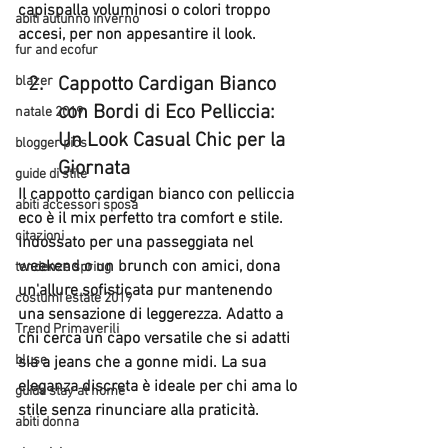
capispalla voluminosi o colori troppo 
abiti autunno inverno
accesi, per non appesantire il look.
fur and ecofur
blazer
Cappotto Cardigan Bianco 
con Bordi di Eco Pelliccia: 
natale 2019
Un Look Casual Chic per la 
blogger pics
Giornata
guide di stile
Il cappotto cardigan bianco con pelliccia 
abiti accessori sposa
eco è il mix perfetto tra comfort e stile. 
citazioni
Indossato per una passeggiata nel 
weekend o un brunch con amici, dona 
tendenze spring
un'allure sofisticata pur mantenendo 
costumi estate 2019
una sensazione di leggerezza. Adatto a 
Trend Primaverili
chi cerca un capo versatile che si adatti 
bluse
sia a jeans che a gonne midi. La sua 
eleganza discreta è ideale per chi ama lo 
guida stay at home
stile senza rinunciare alla praticità.
abiti donna