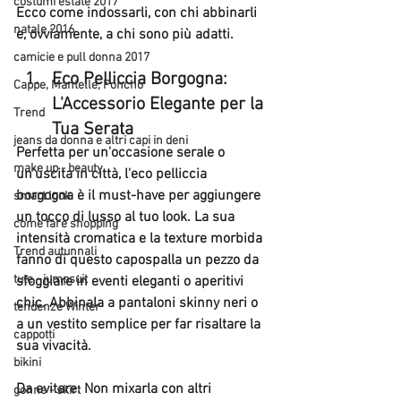
costumi estate 2017
Ecco come indossarli, con chi abbinarli 
natale 2016
e, ovviamente, a chi sono più adatti.
camicie e pull donna 2017
Eco Pelliccia Borgogna: 
Cappe, Mantelle, Poncho
L'Accessorio Elegante per la 
Trend
Tua Serata
jeans da donna e altri capi in deni
Perfetta per un'occasione serale o 
make up - beauty
un'uscita in città, l'eco pelliccia 
borgogna è il must-have per aggiungere 
smart look
un tocco di lusso al tuo look. La sua 
come fare shopping
intensità cromatica e la texture morbida 
Trend autunnali
fanno di questo capospalla un pezzo da 
tute - jumpsuit
sfoggiare in eventi eleganti o aperitivi 
chic. Abbinala a pantaloni skinny neri o 
tendenze Winter
a un vestito semplice per far risaltare la 
cappotti
sua vivacità.
bikini
Da evitare:
 Non mixarla con altri 
gonne - skirt