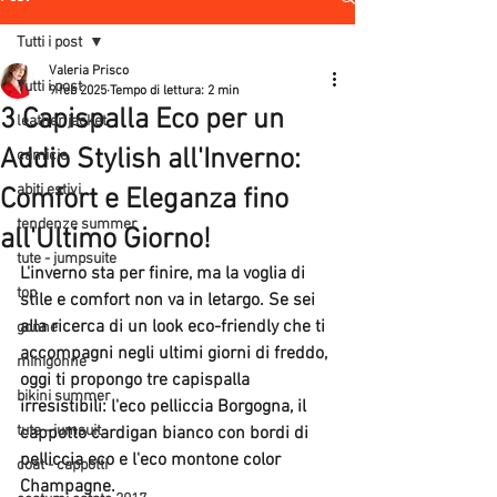
Tutti i post
Valeria Prisco
Tutti i post
9 feb 2025
Tempo di lettura: 2 min
3 Capispalla Eco per un
leather jacket
Addio Stylish all'Inverno:
camicie
abiti estivi
Comfort e Eleganza fino
tendenze summer
all'Ultimo Giorno!
tute - jumpsuite
L'inverno sta per finire, ma la voglia di 
top
stile e comfort non va in letargo. Se sei 
alla ricerca di un look eco-friendly che ti 
gonne
accompagni negli ultimi giorni di freddo, 
minigonne
oggi ti propongo tre capispalla 
bikini summer
irresistibili: l'eco pelliccia Borgogna, il 
tute - jumsuit
cappotto cardigan bianco con bordi di 
pelliccia eco e l'eco montone color 
coat - cappotti
Champagne. 