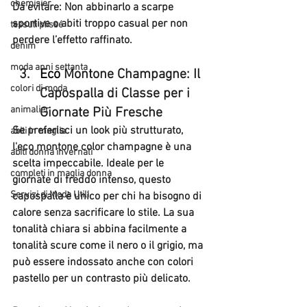
chemisier
Da evitare:
 Non abbinarlo a scarpe 
sportive o abiti troppo casual per non 
tessuti plissé
perdere l’effetto raffinato.
denim
moda anni settanta
Eco
Montone Champagne: Il 
colori di moda
Capospalla di Classe per i 
animalier
Giornate Più Fresche
Se preferisci un look più strutturato, 
abiti in maglia
l'eco montone color champagne è una 
abiti donna invernali
scelta impeccabile. Ideale per le 
completi in maglia donna
giornate di freddo intenso, questo 
Servizi di Moda Utili
capospalla è unico per chi ha bisogno di 
calore senza sacrificare lo stile. La sua 
tonalità chiara si abbina facilmente a 
tonalità scure come il nero o il grigio, ma 
può essere indossato anche con colori 
pastello per un contrasto più delicato.