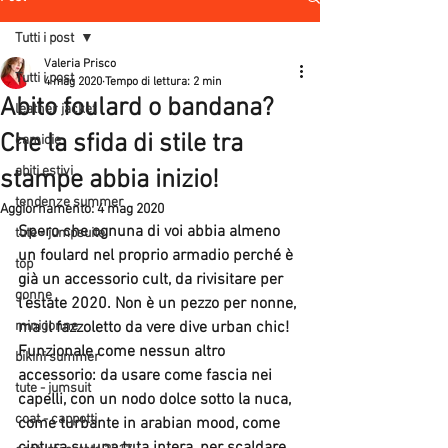
Tutti i post
Valeria Prisco
Tutti i post
4 mag 2020
Tempo di lettura: 2 min
Abito foulard o bandana?
leather jacket
Che la sfida di stile tra
camicie
abiti estivi
stampe abbia inizio!
tendenze summer
Aggiornamento:
4 mag 2020
Spero che ognuna di voi abbia almeno 
tute - jumpsuite
un foulard nel proprio armadio perché è 
top
già un accessorio cult, da rivisitare per 
gonne
l'estate 2020. Non è un pezzo per nonne, 
minigonne
ma il fazzoletto da vere dive urban chic!
Funzionale come nessun altro 
bikini summer
accessorio: da usare come fascia nei 
tute - jumsuit
capelli, con un nodo dolce sotto la nuca, 
coat - cappotti
come turbante in arabian mood, come 