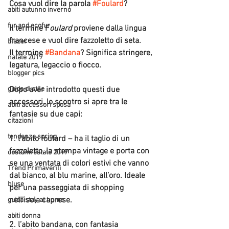
Cosa vuol dire la parola 
#Foulard
?
abiti autunno inverno
fur and ecofur
Il termine F
oulard
 proviene dalla lingua 
francese e vuol dire fazzoletto di seta.
blazer
Il
 termine 
#Bandana
?
 Significa stringere, 
natale 2019
legatura, legaccio o fiocco.
blogger pics
guide di stile
Dopo aver introdotto questi due 
accessori, lo scontro si apre tra le 
abiti accessori sposa
fantasie su due capi:
citazioni
tendenze spring
1. l’abito foulard – ha il taglio di un 
fazzoletto, la stampa vintage e porta con 
costumi estate 2019
se una ventata di colori estivi che vanno 
Trend Primaverili
dal bianco, al blu marine, all’oro. Ideale 
bluse
per una passeggiata di shopping 
nell’isola caprese.
guida stay at home
abiti donna
2. l’abito bandana, con fantasia 