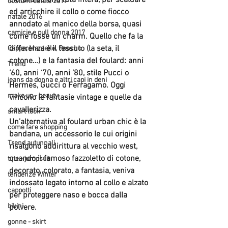
cintura su una tuta intera, per scaldare 
costumi estate 2017
ed arricchire il collo o come fiocco 
natale 2016
annodato al manico della borsa, quasi 
camicie e pull donna 2017
come fosse un charm. Quello che fa la 
differenza è il tessuto (la seta, il 
Cappe, Mantelle, Poncho
cotone…) e la fantasia del foulard: anni 
Trend
‘60, anni ‘70, anni ’80, stile Pucci o 
jeans da donna e altri capi in deni
Hermes, Gucci o Ferragamo. Oggi 
make up - beauty
vincono le fantasie vintage e quelle da 
cavallerizza. 
smart look
Un’alternativa al foulard urban chic è la 
come fare shopping
bandana, un accessorio le cui origini 
Trend autunnali
risalgono addirittura al vecchio west, 
quando il famoso fazzoletto di cotone, 
tute - jumpsuit
decorato, colorato, a fantasia, veniva 
tendenze Winter
indossato legato intorno al collo e alzato 
cappotti
per proteggere naso e bocca dalla 
bikini
polvere.
gonne - skirt