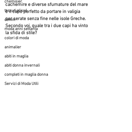
chemisier
cachemire e diverse sfumature del mare 
tessuti plissé
è il capo perfetto da portare in valigia 
per serate senza fine nelle isole Greche.
denim
Secondo voi, quale tra i due capi ha vinto 
moda anni settanta
la sfida di stile?
colori di moda
animalier
abiti in maglia
abiti donna invernali
completi in maglia donna
Servizi di Moda Utili